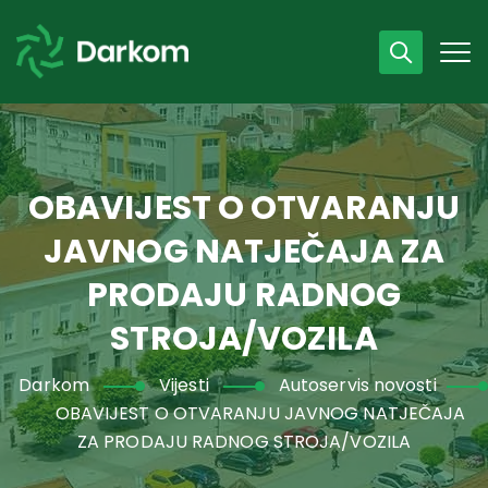
Radno vrijeme
07 - 15 h
043 /440 750
OBAVIJEST O OTVARANJU
JAVNOG NATJEČAJA ZA
PRODAJU RADNOG
STROJA/VOZILA
Darkom
Vijesti
Autoservis novosti
OBAVIJEST O OTVARANJU JAVNOG NATJEČAJA
ZA PRODAJU RADNOG STROJA/VOZILA