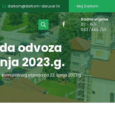
darkom@darkom-daruvar.hr
Moj Darkom
Radno vrijeme
07 - 15 h
043 /440 750
eda odvoza
nja 2023.g.
komunalnog otpada za 22. lipnja 2023.g.