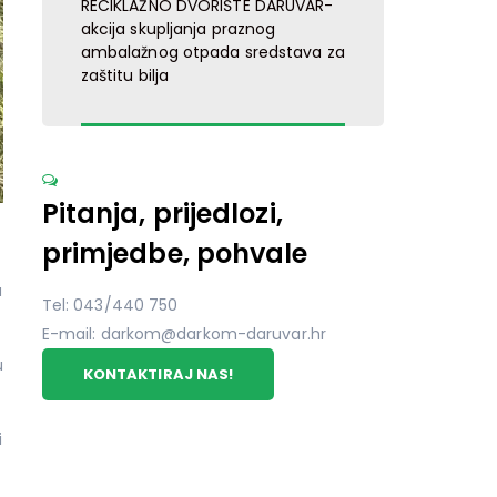
RECIKLAŽNO DVORIŠTE DARUVAR-
akcija skupljanja praznog
ambalažnog otpada sredstava za
zaštitu bilja
Pitanja, prijedlozi,
primjedbe, pohvale
a
Tel: 043/440 750
E-mail: darkom@darkom-daruvar.hr
u
KONTAKTIRAJ NAS!
i