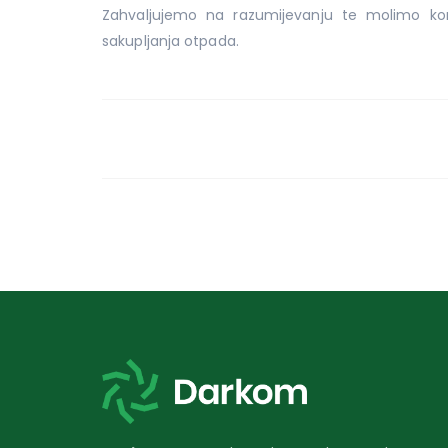
Zahvaljujemo na razumijevanju te molimo ko
sakupljanja otpada.