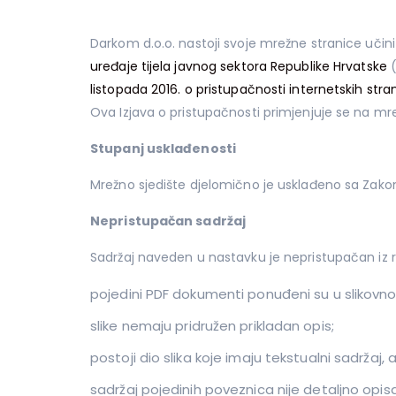
Darkom d.o.o. nastoji svoje mrežne stranice učin
uređaje tijela javnog sektora Republike Hrvatske
(
listopada 2016. o pristupačnosti internetskih stran
Ova Izjava o pristupačnosti primjenjuje se na mre
Stupanj usklađenosti
Mrežno sjedište djelomično je usklađeno sa Zak
Nepristupačan sadržaj
Sadržaj naveden u nastavku je nepristupačan iz r
pojedini PDF dokumenti ponuđeni su u slikovnom 
slike nemaju pridružen prikladan opis;
postoji dio slika koje imaju tekstualni sadržaj, a
sadržaj pojedinih poveznica nije detaljno opis