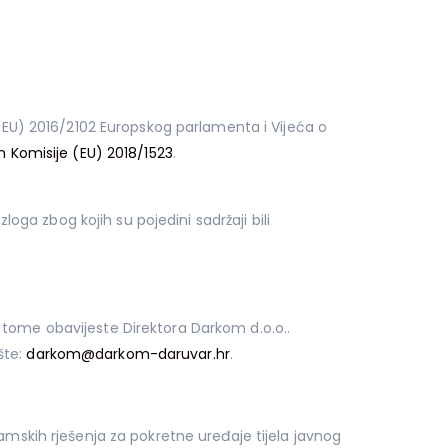
 (EU) 2016/2102 Europskog parlamenta i Vijeća o
Komisije (EU) 2018/1523
.
loga zbog kojih su pojedini sadržaji bili
 tome obavijeste Direktora Darkom d.o.o..
šte:
darkom@darkom-daruvar.hr
.
ramskih rješenja za pokretne uređaje tijela javnog