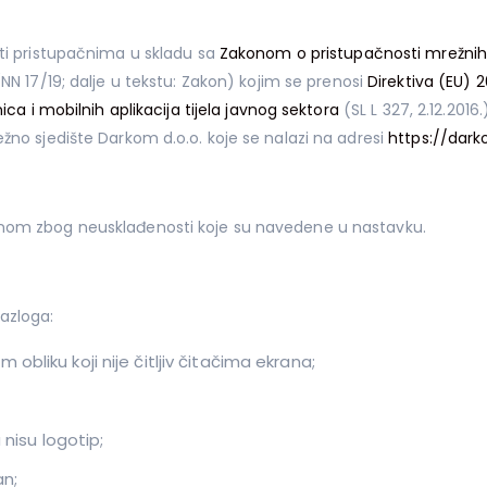
iti pristupačnima u skladu sa
Zakonom o pristupačnosti mrežnih 
NN 17/19; dalje u tekstu: Zakon) kojim se prenosi
Direktiva (EU) 
ica i mobilnih aplikacija tijela javnog sektora
(SL L 327, 2.12.2016.
žno sjedište Darkom d.o.o. koje se nalazi na adresi
https://dar
onom zbog neusklađenosti koje su navedene u nastavku.
azloga:
obliku koji nije čitljiv čitačima ekrana;
 nisu logotip;
an;