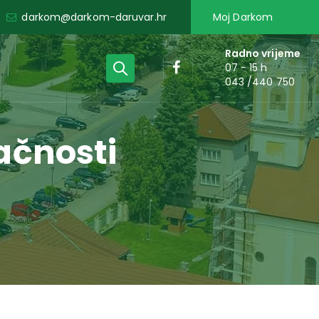
darkom@darkom-daruvar.hr
Moj Darkom
Radno vrijeme
07 - 15 h
043 /440 750
pačnosti