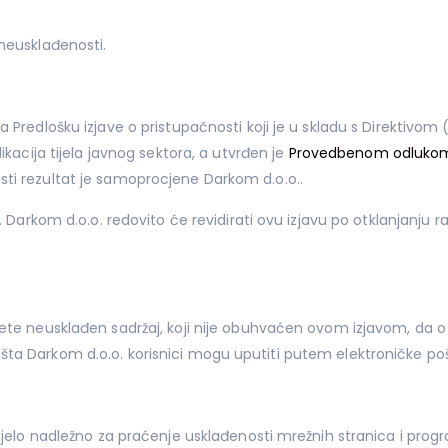
neusklađenosti.
a Predlošku izjave o pristupačnosti koji je u skladu s Direktivom
ikacija tijela javnog sektora, a utvrđen je
Provedbenom odlukom 
sti rezultat je samoprocjene Darkom d.o.o..
 Darkom d.o.o. redovito će revidirati ovu izjavu po otklanjanju raz
jete neusklađen sadržaj, koji nije obuhvaćen ovom izjavom, da o
šta Darkom d.o.o. korisnici mogu uputiti putem elektroničke po
tijelo nadležno za praćenje usklađenosti mrežnih stranica i prog