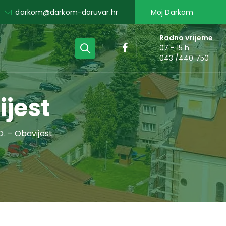
darkom@darkom-daruvar.hr
Moj Darkom
Radno vrijeme
07 - 15 h
043 /440 750
jest
. – Obavijest