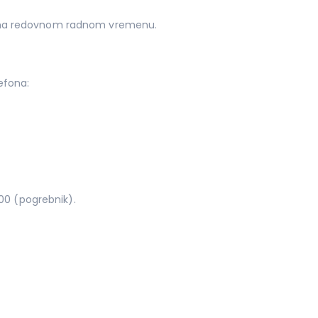
ma redovnom radnom vremenu.
efona:
0 (pogrebnik).