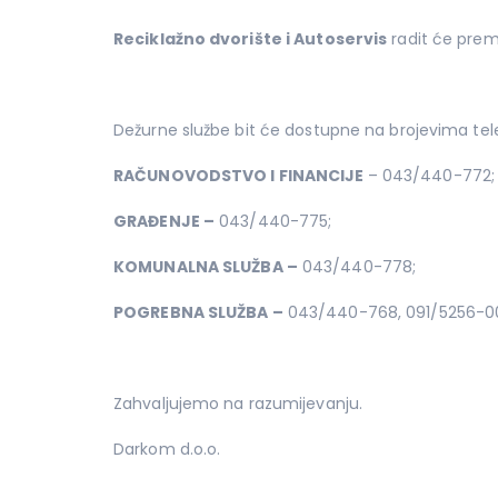
Reciklažno dvorište i Autoservis
radit će pre
Dežurne službe bit će dostupne na brojevima tel
RAČUNOVODSTVO I FINANCIJE
– 043/440-772;
GRAĐENJE –
043/440-775;
KOMUNALNA SLUŽBA –
043/440-778;
POGREBNA SLUŽBA –
043/440-768, 091/5256-00
Zahvaljujemo na razumijevanju.
Darkom d.o.o.