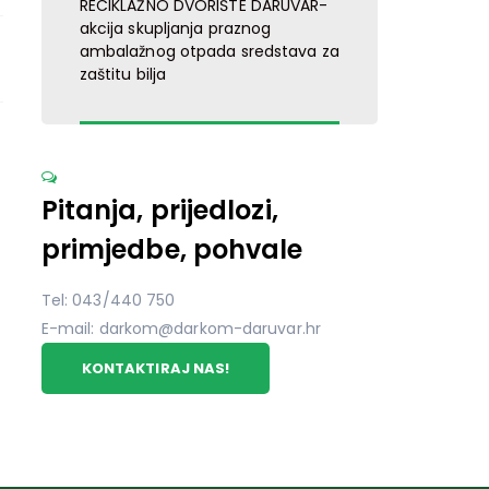
RECIKLAŽNO DVORIŠTE DARUVAR-
akcija skupljanja praznog
ambalažnog otpada sredstava za
zaštitu bilja
Pitanja, prijedlozi,
primjedbe, pohvale
Tel: 043/440 750
E-mail: darkom@darkom-daruvar.hr
KONTAKTIRAJ NAS!