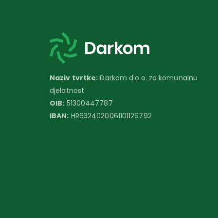
Naziv tvrtke:
Darkom d.o.o. za komunalnu
djelatnost
OIB:
51300447787
IBAN:
HR6324020061101126792