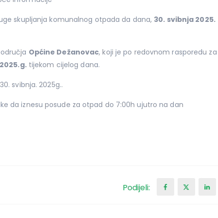
sluge skupljanja komunalnog otpada da dana,
30. svibnja 2025.
područja
Općine Dežanovac
, koji je po redovnom rasporedu za
 2025.g.
tijekom cijelog dana.
30. svibnja. 2025g..
ike da iznesu posude za otpad do 7:00h ujutro na dan
Podijeli: