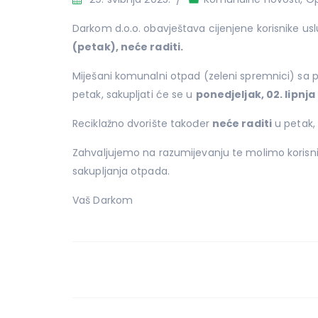
Darkom d.o.o. obavještava cijenjene korisnike u
(petak), neće raditi.
Miješani komunalni otpad (zeleni spremnici) sa 
petak, sakupljati će se u
ponedjeljak, 02. lipnja
Reciklažno dvorište također
neće raditi
u petak, 
Zahvaljujemo na razumijevanju te molimo korisn
sakupljanja otpada.
Vaš Darkom