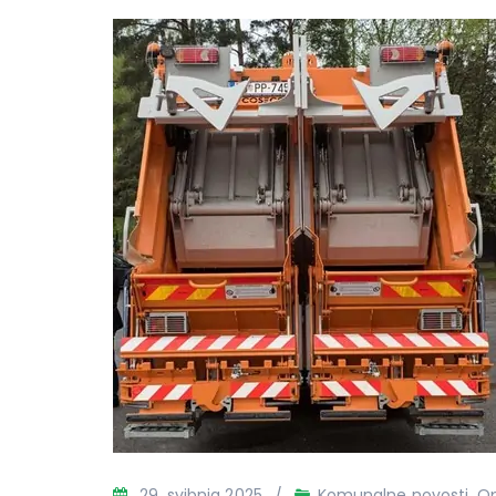
29. svibnja 2025.
Komunalne novosti
,
Op