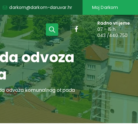
darkom@darkom-daruvar.hr
Moj Darkom
Radno vrijeme
07 - 15 h
043 /440 750
eda odvoza
a
eda odvoza komunalnog otpada