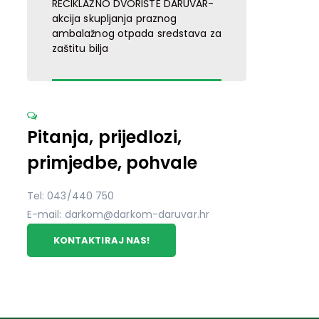
RECIKLAŽNO DVORIŠTE DARUVAR-
akcija skupljanja praznog
ambalažnog otpada sredstava za
zaštitu bilja
Pitanja, prijedlozi,
primjedbe, pohvale
Tel: 043/440 750
E-mail: darkom@darkom-daruvar.hr
KONTAKTIRAJ NAS!