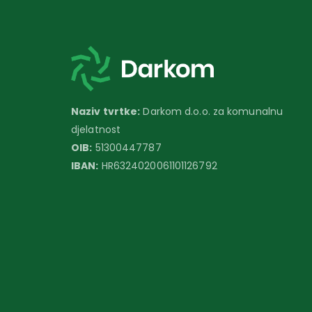
Naziv tvrtke:
Darkom d.o.o. za komunalnu
djelatnost
OIB:
51300447787
IBAN:
HR6324020061101126792