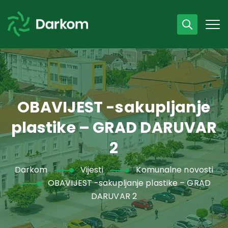
Radno vrijeme
07 - 15 h
043 /440 750
OBAVIJEST -sakupljanje
plastike – GRAD DARUVAR
2
Darkom
Vijesti
Komunalne novosti
OBAVIJEST -sakupljanje plastike – GRAD
DARUVAR 2