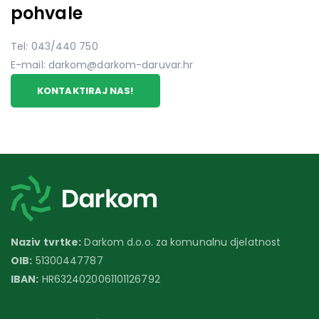
pohvale
Tel: 043/440 750
E-mail: darkom@darkom-daruvar.hr
KONTAKTIRAJ NAS!
Naziv tvrtke:
Darkom d.o.o. za komunalnu djelatnost
OIB:
51300447787
IBAN:
HR6324020061101126792