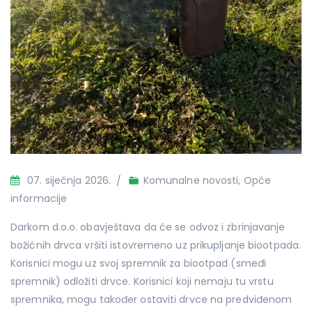
07. siječnja 2026.
Komunalne novosti
,
Opće
informacije
Darkom d.o.o. obavještava da će se odvoz i zbrinjavanje
božićnih drvca vršiti istovremeno uz prikupljanje biootpada.
Korisnici mogu uz svoj spremnik za biootpad (smeđi
spremnik) odložiti drvce. Korisnici koji nemaju tu vrstu
spremnika, mogu također ostaviti drvce na predviđenom