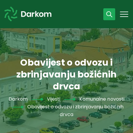
Radno vrijeme
07 - 15 h
043 /440 750
Obavijest o odvozu i
zbrinjavanju božićnih
drvca
Darkom
Vijesti
Komunalne novosti
Obavijest o odvozu i zbrinjavanju božićnih
drvca