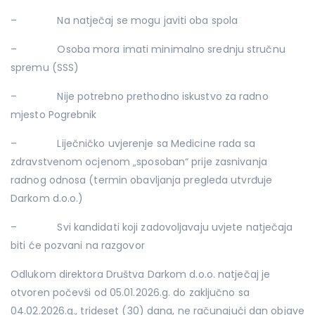
– Na natječaj se mogu javiti oba spola
– Osoba mora imati minimalno srednju stručnu
spremu (SSS)
– Nije potrebno prethodno iskustvo za radno
mjesto Pogrebnik
– Liječničko uvjerenje sa Medicine rada sa
zdravstvenom ocjenom „sposoban“ prije zasnivanja
radnog odnosa (termin obavljanja pregleda utvrđuje
Darkom d.o.o.)
– Svi kandidati koji zadovoljavaju uvjete natječaja
biti će pozvani na razgovor
Odlukom direktora Društva Darkom d.o.o. natječaj je
otvoren počevši od 05.01.2026.g. do zaključno sa
04.02.2026.g., trideset (30) dana, ne računajući dan objave