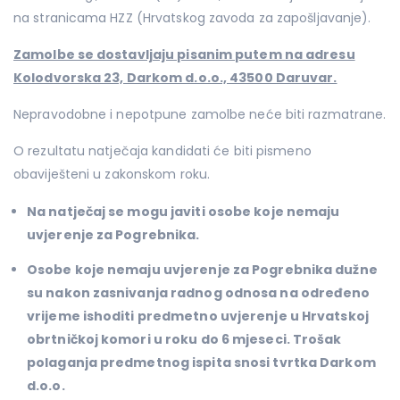
na stranicama HZZ (Hrvatskog zavoda za zapošljavanje).
Zamolbe se dostavljaju pisanim putem na adresu
Kolodvorska 23, Darkom d.o.o., 43500 Daruvar.
Nepravodobne i nepotpune zamolbe neće biti razmatrane.
O rezultatu natječaja kandidati će biti pismeno
obaviješteni u zakonskom roku.
Na natječaj se mogu javiti osobe koje nemaju
uvjerenje za Pogrebnika.
Osobe koje nemaju uvjerenje za Pogrebnika dužne
su nakon zasnivanja radnog odnosa na određeno
vrijeme ishoditi predmetno uvjerenje u Hrvatskoj
obrtničkoj komori u roku do 6 mjeseci. Trošak
polaganja predmetnog ispita snosi tvrtka Darkom
d.o.o.