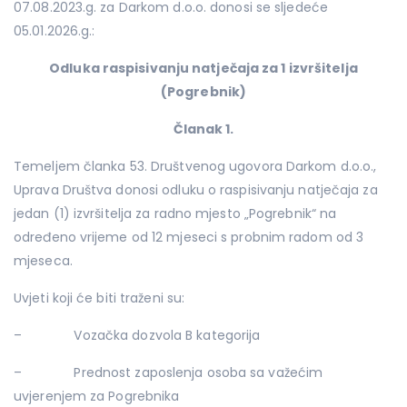
07.08.2023.g. za Darkom d.o.o. donosi se sljedeće
05.01.2026.g.:
Odluka
raspisivanju natječaja za 1 izvršitelja
(Pogrebnik)
Članak 1.
Temeljem članka 53. Društvenog ugovora Darkom d.o.o.,
Uprava Društva donosi odluku o raspisivanju natječaja za
jedan (1) izvršitelja za radno mjesto „Pogrebnik“ na
određeno vrijeme od 12 mjeseci s probnim radom od 3
mjeseca.
Uvjeti koji će biti traženi su:
– Vozačka dozvola B kategorija
– Prednost zaposlenja osoba sa važećim
uvjerenjem za Pogrebnika