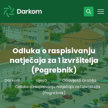
Radno vrijeme
07 - 15 h
043 /440 750
Odluka o raspisivanju
natječaja za 1 izvršitelja
(Pogrebnik)
Darkom
Vijesti
Obavijesti Groblja
Odluka o raspisivanju natječaja za 1 izvršitelja
(Pogrebnik)