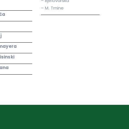
– Bjelovarska
– M. Trnine
ića
j
smayera
isinski
iana