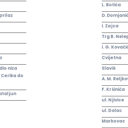
L. Botića
prilaz
D. Domjani
I. Zajca
Trg B. Nele
I. G. Kovač
a
Cvijetna
dio niza
Slavik
 Cerika do
A. M. Reljko
F. Kršinića
ataljun
ul. Njivice
ul. Dolac
Markovac