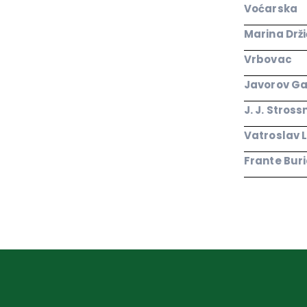
Voćarska
Marina Drž
Vrbovac
Javorov Ga
J. J. Stros
Vatroslav L
Frante Bur