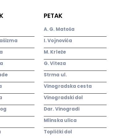
K
PETAK
A. G. Matoša
fašizma
I. Vojnovića
a
M. Krleže
ša
G. Viteza
ade
Strma ul.
a
Vinogradska cesta
a
Vinogradski dol
kog
Dar. Vinogradi
Mlinska ulica
a
Toplički dol