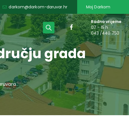
darkom@darkom-daruvar.hr
Moj Darkom
Radno vrijeme
07 - 15 h
043 /440 750
dručju grada
aruvara