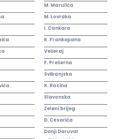
M. Marulića
ća
M. Lovraka
I. Cankara
pića
K. Frankopana
ića
Vešeraj
F. Prešerna
Svibanjska
vića
K. Racina
Slavonska
Zeleni brijeg
D. Cesarića
Donji Daruvar