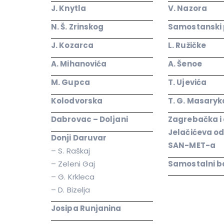
J. Knytla
V. Nazora
N. Š. Zrinskog
Samostanski 
J. Kozarca
L. Ružičke
A. Mihanovića
A. Šenoe
M. Gupca
T. Ujevića
Kolodvorska
T. G. Masaryk
Dabrovac – Doljani
Zagrebačka i 
Jelačićeva od
Donji Daruvar
SAN-MET-a
– S. Raškaj
– Zeleni Gaj
Samostalni b
– G. Krkleca
– D. Bizelja
Josipa Runjanina