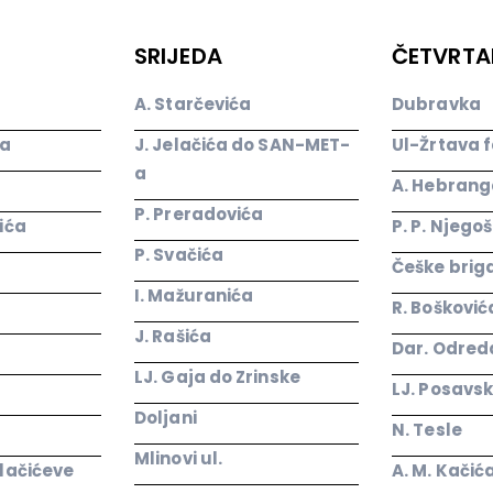
SRIJEDA
ČETVRTA
A. Starčevića
Dubravka
ća
J. Jelačića do SAN-MET-
Ul-Žrtava 
a
A. Hebrang
P. Preradovića
vića
P. P. Njego
P. Svačića
Češke brig
I. Mažuranića
R. Bošković
J. Rašića
Dar. Odred
LJ. Gaja do Zrinske
LJ. Posavs
Doljani
N. Tesle
Mlinovi ul.
elačićeve
A. M. Kačić