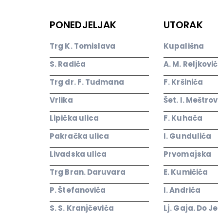
PONEDJELJAK
UTORAK
Trg K. Tomislava
Kupališna
S. Radića
A. M. Reljkovi
Trg dr. F. Tuđmana
F. Kršinića
Vrlika
Šet. I. Meštro
Lipička ulica
F. Kuhača
Pakračka ulica
I. Gundulića
Livadska ulica
Prvomajska
Trg Bran. Daruvara
E. Kumičića
P. Štefanovića
I. Andrića
S. S. Kranjčevića
Lj. Gaja. Do J