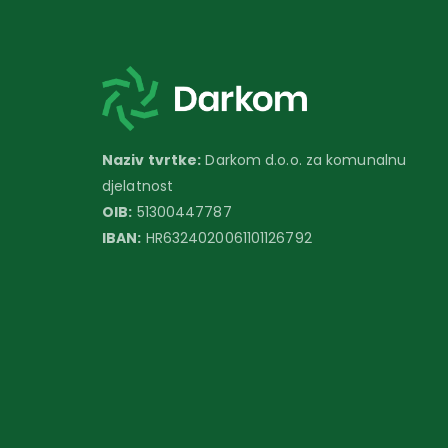
Naziv tvrtke:
Darkom d.o.o. za komunalnu
djelatnost
OIB:
51300447787
IBAN:
HR6324020061101126792