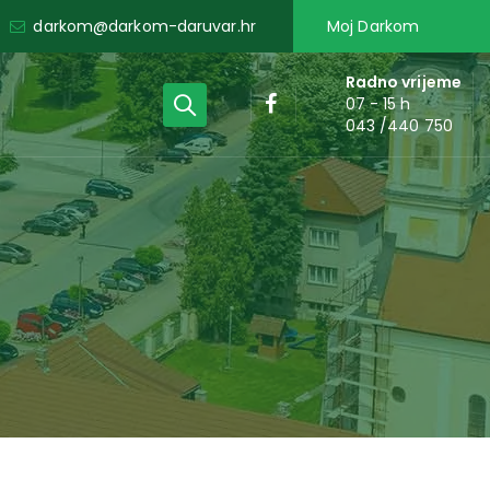
darkom@darkom-daruvar.hr
Moj Darkom
Radno vrijeme
07 - 15 h
043 /440 750