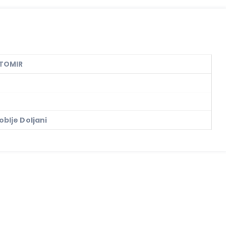
ETOMIR
blje Doljani