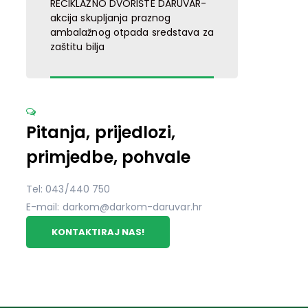
RECIKLAŽNO DVORIŠTE DARUVAR-
akcija skupljanja praznog
ambalažnog otpada sredstava za
zaštitu bilja
Pitanja, prijedlozi,
primjedbe, pohvale
Tel: 043/440 750
E-mail: darkom@darkom-daruvar.hr
KONTAKTIRAJ NAS!