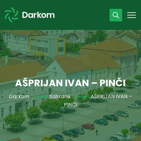
Radno vrijeme
07 - 15 h
043 /440 750
AŠPRIJAN IVAN – PINČI
Darkom
Sahrane
AŠPRIJAN IVAN –
PINČI