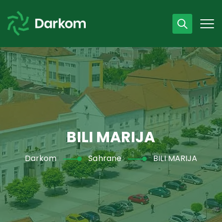
Radno vrijeme
07 - 15 h
043 /440 750
BILI MARIJA
Darkom
Sahrane
BILI MARIJA