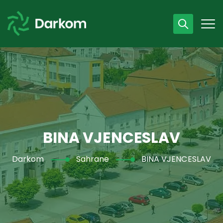
Radno vrijeme
07 - 15 h
043 /440 750
BINA VJENCESLAV
Darkom
Sahrane
BINA VJENCESLAV