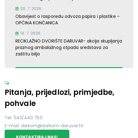
30. 7. 2026.
Obavijest o rasporedu odvoza papira i plastike –
OPĆINA KONČANICA
14. 7. 2026.
RECIKLAŽNO DVORIŠTE DARUVAR- akcija skupljanja
praznog ambalažnog otpada sredstava za
zaštitu bilja
Pitanja, prijedlozi, primjedbe,
pohvale
Tel: 043/440 750
E-mail: darkom@darkom-daruvar.hr
KONTAKTIRAJ NAS!