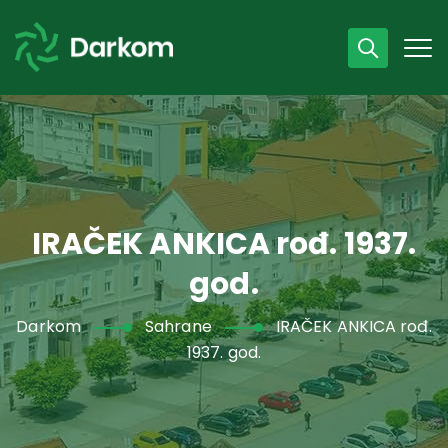
Radno vrijeme
07 - 15 h
043 /440 750
IRAČEK ANKICA rođ. 1937.
god.
Darkom
Sahrane
IRAČEK ANKICA rođ.
1937. god.