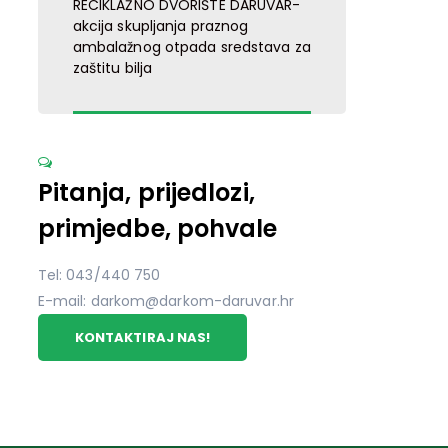
RECIKLAŽNO DVORIŠTE DARUVAR-
akcija skupljanja praznog
ambalažnog otpada sredstava za
zaštitu bilja
Pitanja, prijedlozi,
primjedbe, pohvale
Tel: 043/440 750
E-mail: darkom@darkom-daruvar.hr
KONTAKTIRAJ NAS!