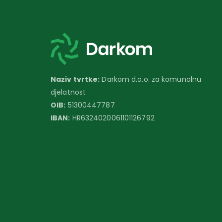
Naziv tvrtke:
Darkom d.o.o. za komunalnu
djelatnost
OIB:
51300447787
IBAN:
HR6324020061101126792