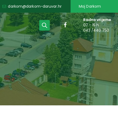
darkom@darkom-daruvar.hr
Moj Darkom
Radno vrijeme
07 - 15 h
043 /440 750