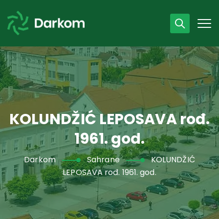
Radno vrijeme
07 - 15 h
043 /440 750
KOLUNDŽIĆ LEPOSAVA rođ.
1961. god.
Darkom
Sahrane
KOLUNDŽIĆ
LEPOSAVA rođ. 1961. god.