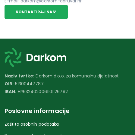
E-mail: darkom@darkom-daruvar.hr
KONTAKTIRAJ NAS!
Naziv tvrtke:
Darkom d.o.o. za komunalnu djelatnost
OIB:
51300447787
IBAN:
HR6324020061101126792
Poslovne informacije
Zaštita osobnih podataka