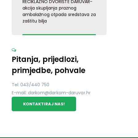
RECIKLAŽNO DVORIŠTE DARUVAR-
akcija skupljanja praznog
ambalažnog otpada sredstava za
zaštitu bilja
Pitanja, prijedlozi,
primjedbe, pohvale
Tel: 043/440 750
E-mail: darkom@darkom-daruvar.hr
KONTAKTIRAJ NAS!