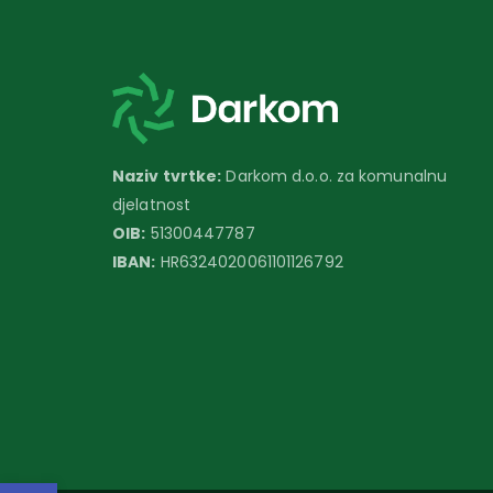
Naziv tvrtke:
Darkom d.o.o. za komunalnu
djelatnost
OIB:
51300447787
IBAN:
HR6324020061101126792
Open toolbar