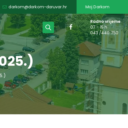
darkom@darkom-daruvar.hr
Moj Darkom
Radno vrijeme
07 - 15 h
043 /440 750
2025.)
5.)