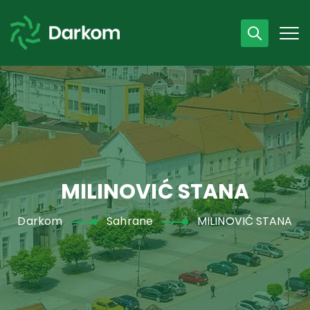
Radno vrijeme
07 - 15 h
043 /440 750
MILINOVIĆ STANA
Darkom
Sahrane
MILINOVIĆ STANA