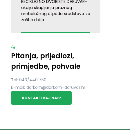
RECIKLAŽNO DVORIŠTE DARUVAR-
akcija skupljanja praznog
ambalažnog otpada sredstava za
zaštitu bilja
Pitanja, prijedlozi,
primjedbe, pohvale
Tel: 043/440 750
E-mail: darkom@darkom-daruvar.hr
KONTAKTIRAJ NAS!