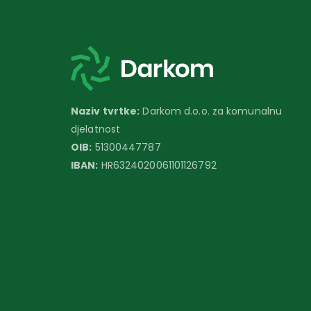
Naziv tvrtke:
Darkom d.o.o. za komunalnu
djelatnost
OIB:
51300447787
IBAN:
HR6324020061101126792