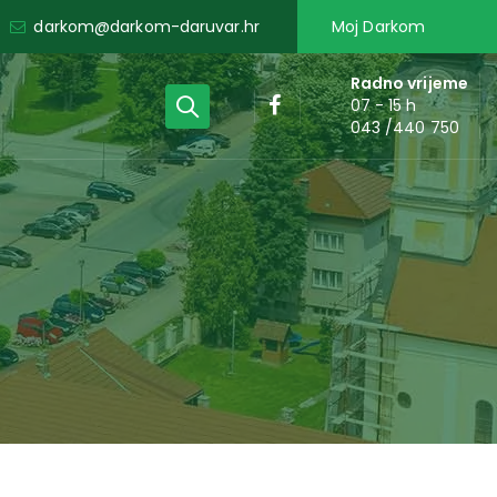
darkom@darkom-daruvar.hr
Moj Darkom
Radno vrijeme
07 - 15 h
043 /440 750