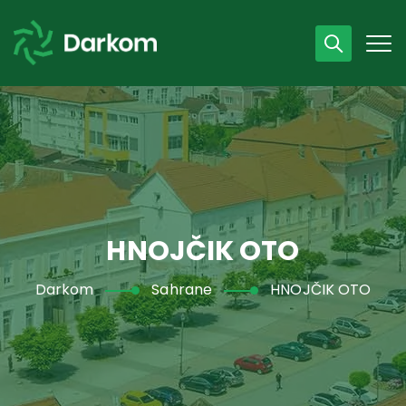
Radno vrijeme
07 - 15 h
043 /440 750
HNOJČIK OTO
Darkom
Sahrane
HNOJČIK OTO