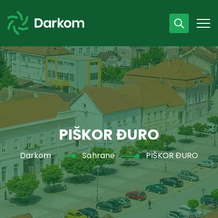
Radno vrijeme
07 - 15 h
043 /440 750
PIŠKOR ĐURO
Darkom
Sahrane
PIŠKOR ĐURO