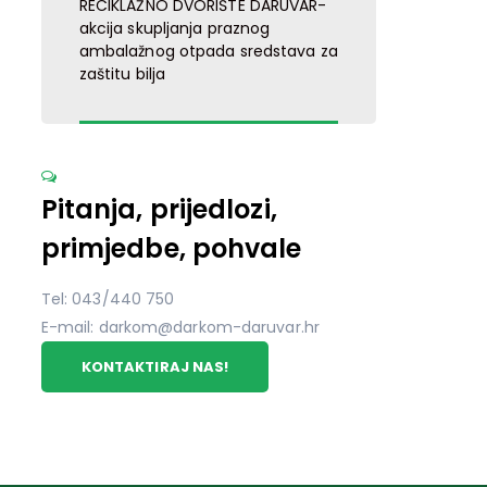
RECIKLAŽNO DVORIŠTE DARUVAR-
akcija skupljanja praznog
ambalažnog otpada sredstava za
zaštitu bilja
Pitanja, prijedlozi,
primjedbe, pohvale
Tel: 043/440 750
E-mail: darkom@darkom-daruvar.hr
KONTAKTIRAJ NAS!