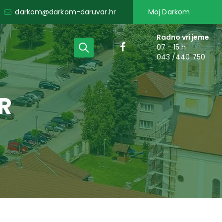
darkom@darkom-daruvar.hr
Moj Darkom
Radno vrijeme
07 - 15 h
043 /440 750
R