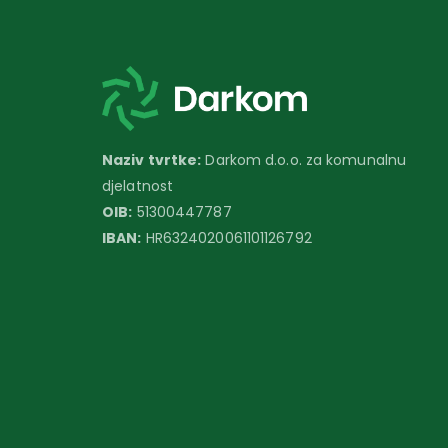
Naziv tvrtke:
Darkom d.o.o. za komunalnu
djelatnost
OIB:
51300447787
IBAN:
HR6324020061101126792