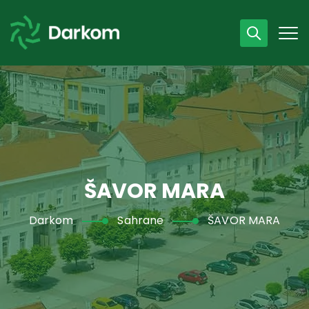
Radno vrijeme
07 - 15 h
043 /440 750
ŠAVOR MARA
Darkom
Sahrane
ŠAVOR MARA