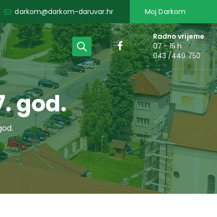
darkom@darkom-daruvar.hr
Moj Darkom
Radno vrijeme
07 - 15 h
043 /440 750
. god.
god.