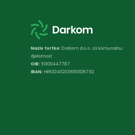
Naziv tvrtke:
Darkom d.o.o. za komunalnu
djelatnost
OIB:
51300447787
IBAN:
HR6324020061101126792