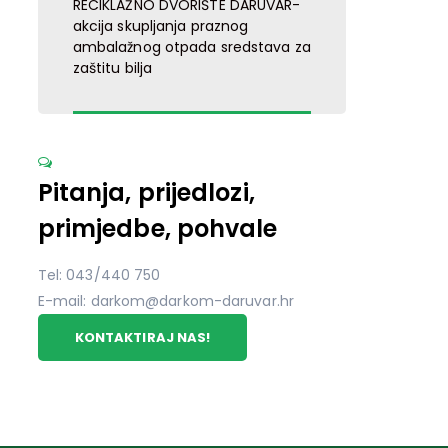
RECIKLAŽNO DVORIŠTE DARUVAR-
akcija skupljanja praznog
ambalažnog otpada sredstava za
zaštitu bilja
Pitanja, prijedlozi,
primjedbe, pohvale
Tel: 043/440 750
E-mail: darkom@darkom-daruvar.hr
KONTAKTIRAJ NAS!