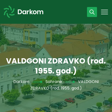
Radno vrijeme
07 - 15 h
043 /440 750
VALDGONI ZDRAVKO (rođ.
1955. god.)
Darkom
Sahrane
VALDGONI
ZDRAVKO (rođ. 1955. god.)