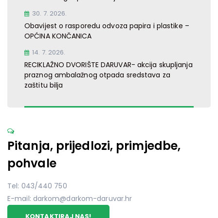
30. 7. 2026.
Obavijest o rasporedu odvoza papira i plastike –
OPĆINA KONČANICA
14. 7. 2026.
RECIKLAŽNO DVORIŠTE DARUVAR- akcija skupljanja
praznog ambalažnog otpada sredstava za
zaštitu bilja
Pitanja, prijedlozi, primjedbe,
pohvale
Tel: 043/440 750
E-mail: darkom@darkom-daruvar.hr
KONTAKTIRAJ NAS!