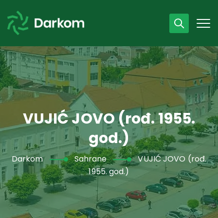
Radno vrijeme
07 - 15 h
043 /440 750
VUJIĆ JOVO (rođ. 1955.
god.)
Darkom
Sahrane
VUJIĆ JOVO (rođ.
1955. god.)