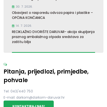
30. 7. 2026.
Obavijest o rasporedu odvoza papira i plastike –
OPĆINA KONČANICA
14. 7. 2026.
RECIKLAŽNO DVORIŠTE DARUVAR- akcija skupljanja
praznog ambalažnog otpada sredstava za
zaštitu bilja
Pitanja, prijedlozi, primjedbe,
pohvale
Tel: 043/440 750
E-mail: darkom@darkom-daruvar.hr
KONTAKTIRAJ NAS!