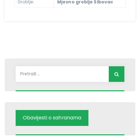
Groblje:
Mjesno groblje Šibovac
Pretraži:
Obavijesti o sahranama