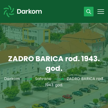
Radno vrijeme
07 - 15 h
043 /440 750
ZADRO BARICA rođ. 1943.
god.
Darkom
Sahrane
ZADRO BARICA rođ.
1943. god.