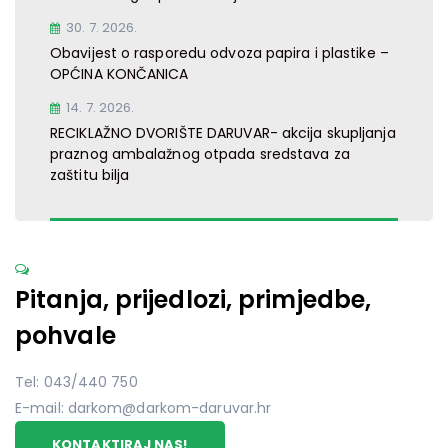
30. 7. 2026.
Obavijest o rasporedu odvoza papira i plastike –
OPĆINA KONČANICA
14. 7. 2026.
RECIKLAŽNO DVORIŠTE DARUVAR- akcija skupljanja
praznog ambalažnog otpada sredstava za
zaštitu bilja
Pitanja, prijedlozi, primjedbe,
pohvale
Tel: 043/440 750
E-mail: darkom@darkom-daruvar.hr
KONTAKTIRAJ NAS!